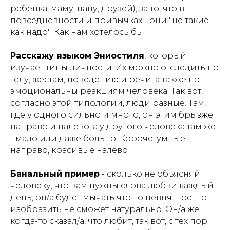
ребенка, маму, папу, друзей), за то, что в
повседневности и привычках - они "не такие
как надо". Как нам хотелось бы.
Расскажу языком Эниостиля
, который
изучает типы личности. Их можно отследить по
телу, жестам, поведению и речи, а также по
эмоциональны реакциям человека. Так вот,
согласно этой типологии, люди разные. Там,
где у одного сильно и много, он этим брызжет
направо и налево, а у другого человека там же
- мало или даже больно. Короче, умные
направо, красивые налево
Банальный пример
- сколько не объясняй
человеку, что вам нужны слова любви каждый
день, он/а будет мычать что-то невнятное, но
изобразить не сможет натурально. Он/а же
когда-то сказал/а, что любит, так вот, с тех пор